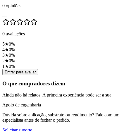
0
opiniões
—
0
avaliações
5
★
0
%
4
★
0
%
3
★
0
%
2
★
0
%
1
★
0
%
Entrar para avaliar
O que compradores dizem
Ainda não há relatos. A primeira experiência pode ser a sua.
Apoio de engenharia
Dúvida sobre aplicação, substrato ou rendimento? Fale com um
especialista antes de fechar o pedido.
Solicitar suporte