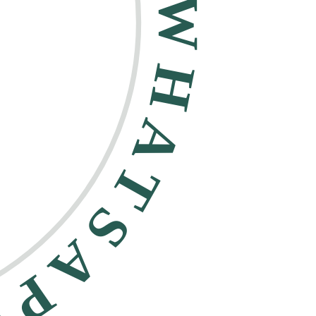
HATSAPP •