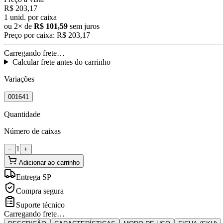
R$ 203,17
1
unid. por caixa
ou
2
× de
R$ 101,59
sem juros
Preço por caixa:
R$ 203,17
Carregando frete…
Calcular frete antes do carrinho
Variações
001641
Quantidade
Número de caixas
1
−
+
Adicionar ao carrinho
Entrega SP
Compra segura
Suporte técnico
Carregando frete…