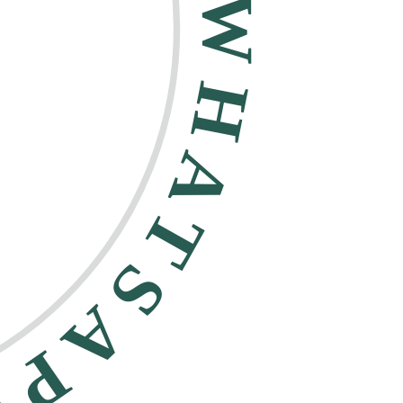
HATSAPP •