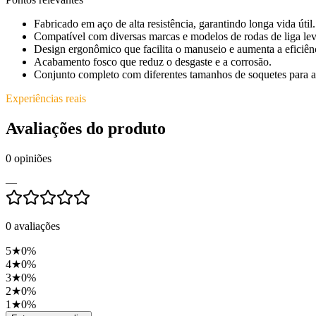
Fabricado em aço de alta resistência, garantindo longa vida útil.
Compatível com diversas marcas e modelos de rodas de liga lev
Design ergonômico que facilita o manuseio e aumenta a eficiên
Acabamento fosco que reduz o desgaste e a corrosão.
Conjunto completo com diferentes tamanhos de soquetes para at
Experiências reais
Avaliações do produto
0
opiniões
—
0
avaliações
5
★
0
%
4
★
0
%
3
★
0
%
2
★
0
%
1
★
0
%