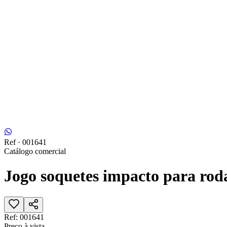
Ref ·
001641
Catálogo comercial
Jogo soquetes impacto para roda
Ref:
001641
Preço à vista