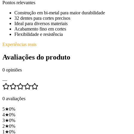
Pontos relevantes
Construção em bi-metal para maior durabilidade
32 dentes para cortes precisos
Ideal para diversos materiais
Acabamento fino em cortes
Flexibilidade e resistência
Experiências reais
Avaliações do produto
0
opiniões
—
0
avaliações
5
★
0
%
4
★
0
%
3
★
0
%
2
★
0
%
1
★
0
%