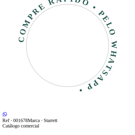
COMPRE RÁPIDO • PELO WHATSAPP •
Ref ·
001678
Marca ·
Starrett
Catálogo comercial