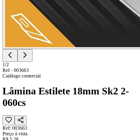
1
/
2
Ref ·
003663
Catálogo comercial
Lâmina Estilete 18mm Sk2 2-
060cs
Ref:
003663
Preço à vista
R$ 5,28