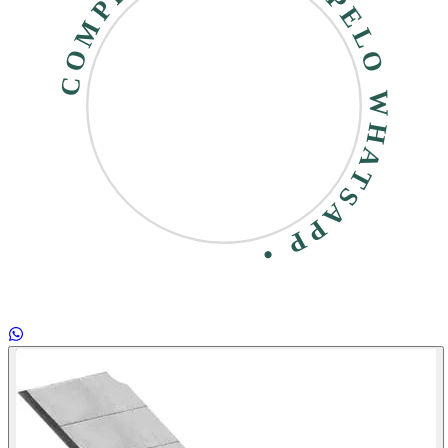
COMPRE RÁPIDO • PELO WHATSAPP •