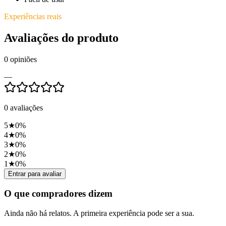
Experiências reais
Avaliações do produto
0
opiniões
—
0
avaliações
5
★
0
%
4
★
0
%
3
★
0
%
2
★
0
%
1
★
0
%
Entrar para avaliar
O que compradores dizem
Ainda não há relatos. A primeira experiência pode ser a sua.