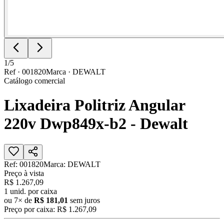
1
/
5
Ref ·
001820
Marca ·
DEWALT
Catálogo comercial
Lixadeira Politriz Angular
220v Dwp849x-b2 - Dewalt
Ref:
001820
Marca:
DEWALT
Preço à vista
R$ 1.267,09
1
unid. por caixa
ou
7
× de
R$ 181,01
sem juros
Preço por caixa:
R$ 1.267,09