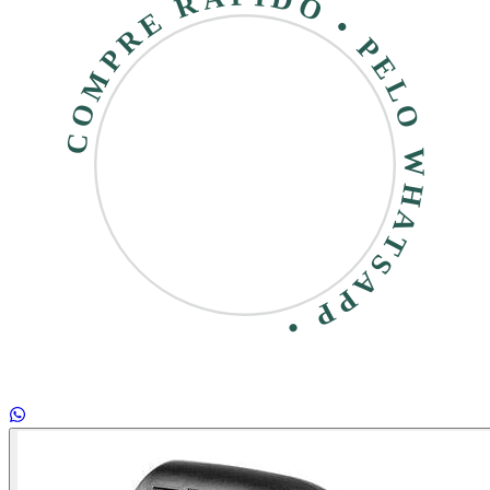
COMPRE RÁPIDO • PELO WHATSAPP •