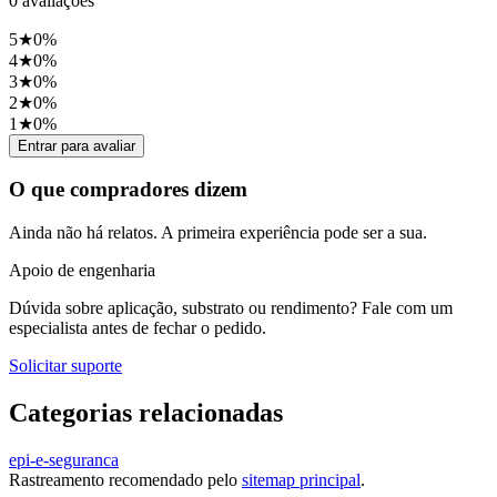
0
avaliações
5
★
0
%
4
★
0
%
3
★
0
%
2
★
0
%
1
★
0
%
Entrar para avaliar
O que compradores dizem
Ainda não há relatos. A primeira experiência pode ser a sua.
Apoio de engenharia
Dúvida sobre aplicação, substrato ou rendimento? Fale com um
especialista antes de fechar o pedido.
Solicitar suporte
Categorias relacionadas
epi-e-seguranca
Rastreamento recomendado pelo
sitemap principal
.