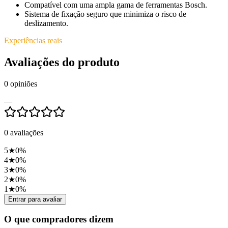
Compatível com uma ampla gama de ferramentas Bosch.
Sistema de fixação seguro que minimiza o risco de
deslizamento.
Experiências reais
Avaliações do produto
0
opiniões
—
0
avaliações
5
★
0
%
4
★
0
%
3
★
0
%
2
★
0
%
1
★
0
%
Entrar para avaliar
O que compradores dizem