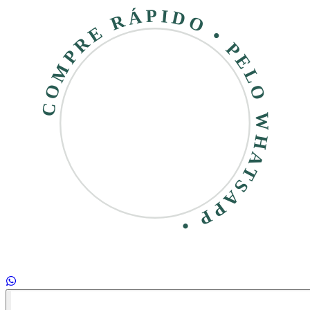
COMPRE RÁPIDO • PELO WHATSAPP •