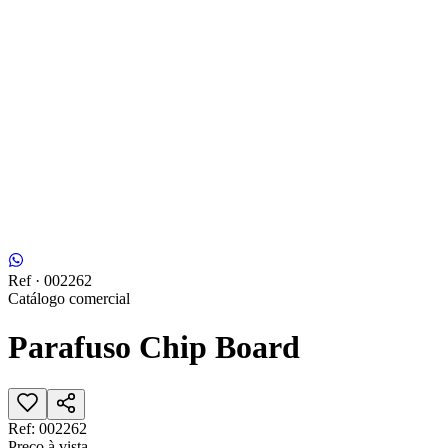
Ref ·
002262
Catálogo comercial
Parafuso Chip Board
Ref:
002262
Preço à vista