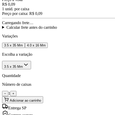
R$ 0,09
1
unid. por caixa
Preço por caixa:
R$ 0,09
Carregando frete…
Calcular frete antes do carrinho
Variações
3.5 x 35 Mm
4.0 x 16 Mm
Escolha a variação
3.5 x 35 Mm
Quantidade
Número de caixas
1
−
+
Adicionar ao carrinho
Entrega SP