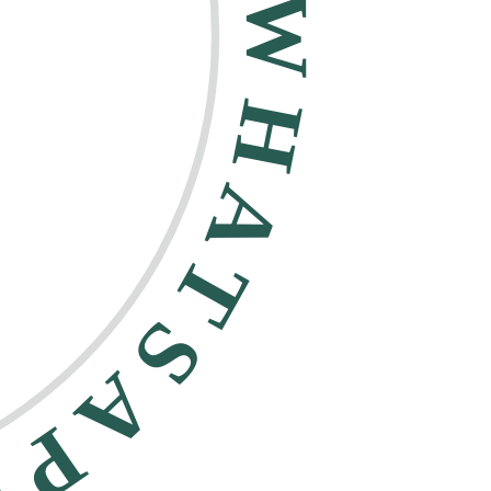
HATSAPP •