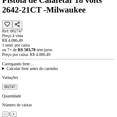
Pistola de Calafetar 18 volts
2642-21CT -Milwaukee
Ref:
002747
Preço à vista
R$ 4.086,49
1
unid. por caixa
ou
7
× de
R$ 583,78
sem juros
Preço por caixa:
R$ 4.086,49
Carregando frete…
Calcular frete antes do carrinho
Variações
002747
Quantidade
Número de caixas
1
−
+