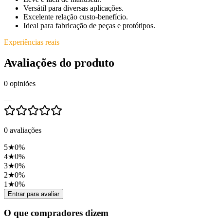
Versátil para diversas aplicações.
Excelente relação custo-benefício.
Ideal para fabricação de peças e protótipos.
Experiências reais
Avaliações do produto
0
opiniões
—
0
avaliações
5
★
0
%
4
★
0
%
3
★
0
%
2
★
0
%
1
★
0
%
Entrar para avaliar
O que compradores dizem