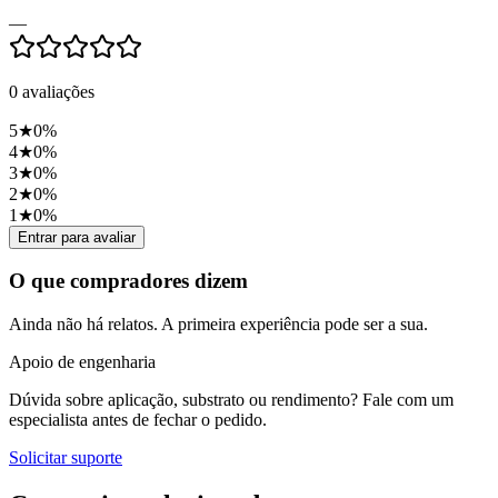
—
0
avaliações
5
★
0
%
4
★
0
%
3
★
0
%
2
★
0
%
1
★
0
%
Entrar para avaliar
O que compradores dizem
Ainda não há relatos. A primeira experiência pode ser a sua.
Apoio de engenharia
Dúvida sobre aplicação, substrato ou rendimento? Fale com um
especialista antes de fechar o pedido.
Solicitar suporte