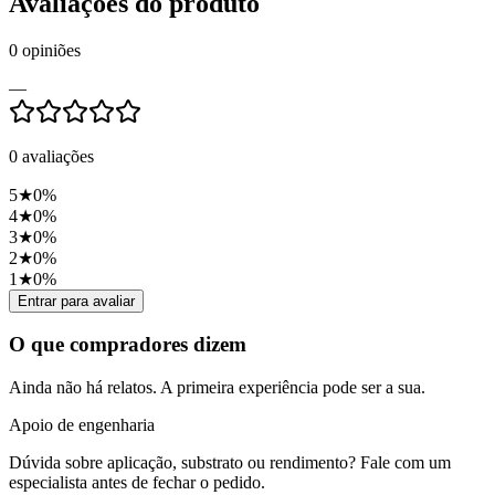
Avaliações do produto
0
opiniões
—
0
avaliações
5
★
0
%
4
★
0
%
3
★
0
%
2
★
0
%
1
★
0
%
Entrar para avaliar
O que compradores dizem
Ainda não há relatos. A primeira experiência pode ser a sua.
Apoio de engenharia
Dúvida sobre aplicação, substrato ou rendimento? Fale com um
especialista antes de fechar o pedido.