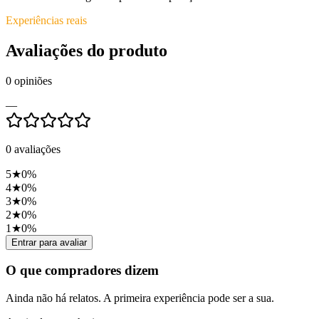
Experiências reais
Avaliações do produto
0
opiniões
—
0
avaliações
5
★
0
%
4
★
0
%
3
★
0
%
2
★
0
%
1
★
0
%
Entrar para avaliar
O que compradores dizem
Ainda não há relatos. A primeira experiência pode ser a sua.