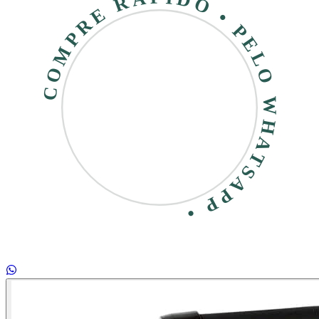
COMPRE RÁPIDO • PELO WHATSAPP •