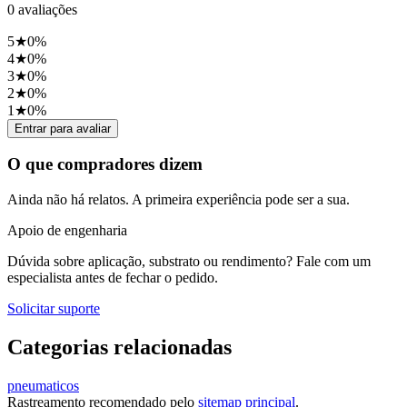
0
avaliações
5
★
0
%
4
★
0
%
3
★
0
%
2
★
0
%
1
★
0
%
Entrar para avaliar
O que compradores dizem
Ainda não há relatos. A primeira experiência pode ser a sua.
Apoio de engenharia
Dúvida sobre aplicação, substrato ou rendimento? Fale com um
especialista antes de fechar o pedido.
Solicitar suporte
Categorias relacionadas
pneumaticos
Rastreamento recomendado pelo
sitemap principal
.