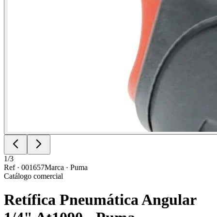
1
/
3
Ref ·
001657
Marca ·
Puma
Catálogo comercial
Retífica Pneumática Angular