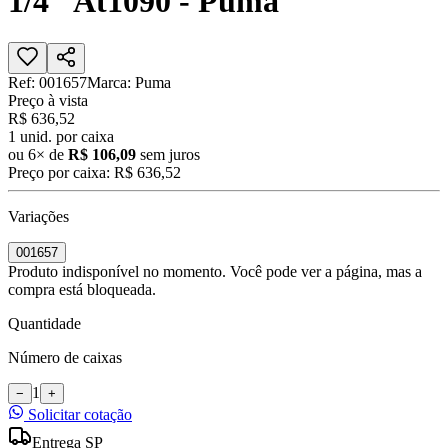
1/4" At1090 - Puma
Ref:
001657
Marca:
Puma
Preço à vista
R$ 636,52
1
unid. por caixa
ou
6
× de
R$ 106,09
sem juros
Preço por caixa:
R$ 636,52
Variações
001657
Produto indisponível no momento. Você pode ver a página, mas a
compra está bloqueada.
Quantidade
Número de caixas
1
−
+
Solicitar cotação
Entrega SP