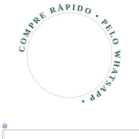
COMPRE RÁPIDO • PELO WHATSAPP •