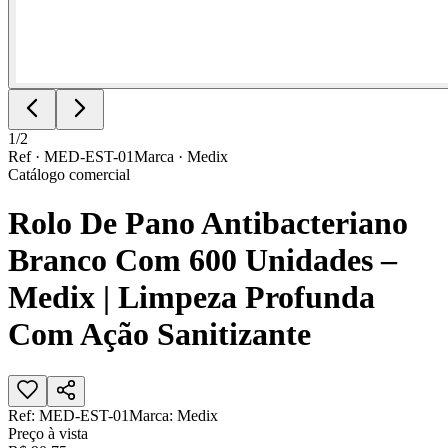
1
/
2
Ref ·
MED-EST-01
Marca ·
Medix
Catálogo comercial
Rolo De Pano Antibacteriano
Branco Com 600 Unidades –
Medix | Limpeza Profunda
Com Ação Sanitizante
Ref:
MED-EST-01
Marca:
Medix
Preço à vista