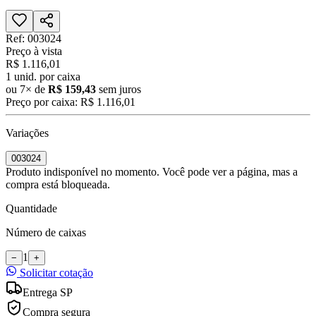
Ref:
003024
Preço à vista
R$ 1.116,01
1
unid. por caixa
ou
7
× de
R$ 159,43
sem juros
Preço por caixa:
R$ 1.116,01
Variações
003024
Produto indisponível no momento. Você pode ver a página, mas a
compra está bloqueada.
Quantidade
Número de caixas
1
−
+
Solicitar cotação
Entrega SP
Compra segura