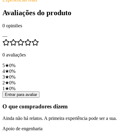
Avaliações do produto
0
opiniões
—
0
avaliações
5
★
0
%
4
★
0
%
3
★
0
%
2
★
0
%
1
★
0
%
Entrar para avaliar
O que compradores dizem
Ainda não há relatos. A primeira experiência pode ser a sua.
Apoio de engenharia