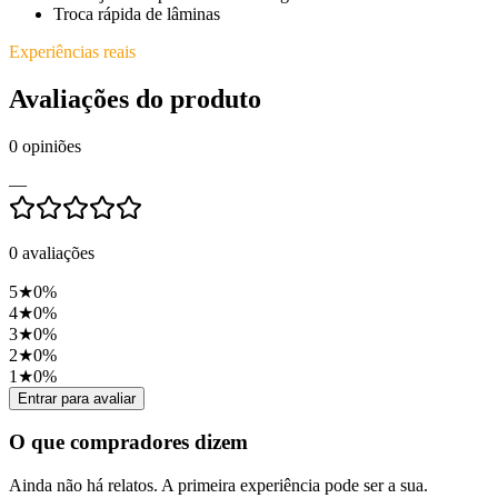
Troca rápida de lâminas
Experiências reais
Avaliações do produto
0
opiniões
—
0
avaliações
5
★
0
%
4
★
0
%
3
★
0
%
2
★
0
%
1
★
0
%
Entrar para avaliar
O que compradores dizem
Ainda não há relatos. A primeira experiência pode ser a sua.