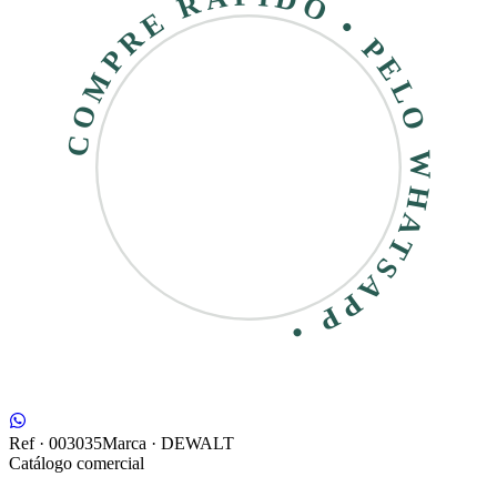
COMPRE RÁPIDO • PELO WHATSAPP •
Ref ·
003035
Marca ·
DEWALT
Catálogo comercial