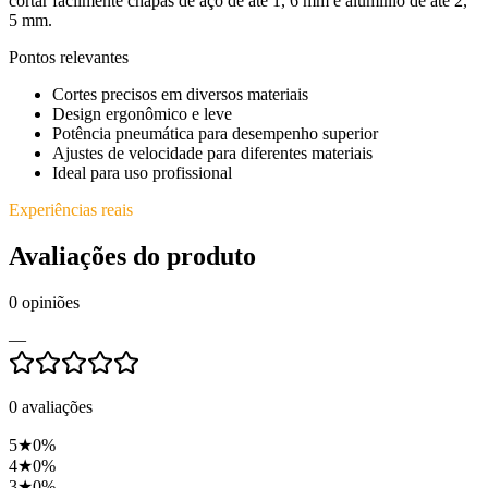
cortar facilmente chapas de aço de até 1, 6 mm e alumínio de até 2,
5 mm.
Pontos relevantes
Cortes precisos em diversos materiais
Design ergonômico e leve
Potência pneumática para desempenho superior
Ajustes de velocidade para diferentes materiais
Ideal para uso profissional
Experiências reais
Avaliações do produto
0
opiniões
—
0
avaliações
5
★
0
%
4
★
0
%
3
★
0
%