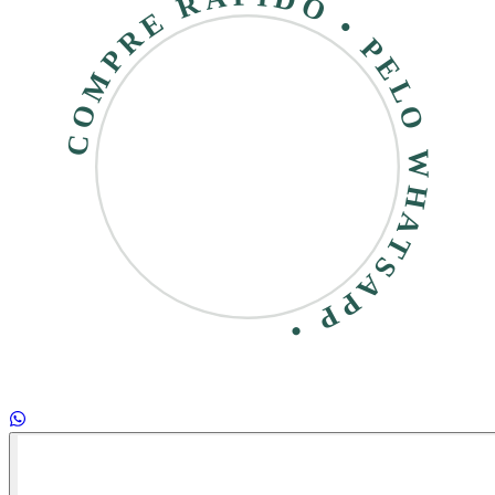
COMPRE RÁPIDO • PELO WHATSAPP •