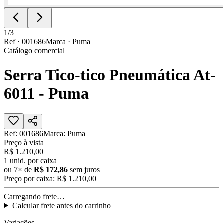
1
/
3
Ref ·
001686
Marca ·
Puma
Catálogo comercial
Serra Tico-tico Pneumática At-
6011 - Puma
Ref:
001686
Marca:
Puma
Preço à vista
R$ 1.210,00
1
unid. por caixa
ou
7
× de
R$ 172,86
sem juros
Preço por caixa:
R$ 1.210,00
Carregando frete…
Calcular frete antes do carrinho
Variações