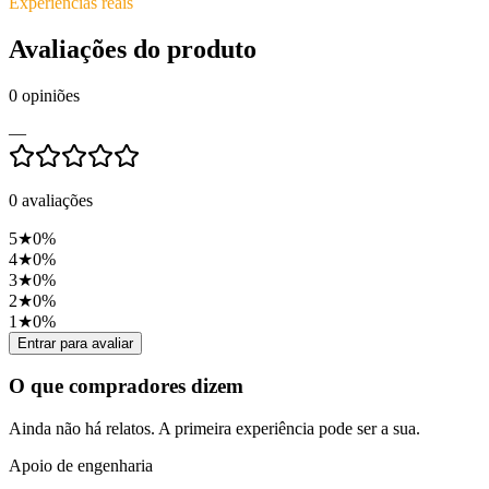
Experiências reais
Avaliações do produto
0
opiniões
—
0
avaliações
5
★
0
%
4
★
0
%
3
★
0
%
2
★
0
%
1
★
0
%
Entrar para avaliar
O que compradores dizem
Ainda não há relatos. A primeira experiência pode ser a sua.
Apoio de engenharia