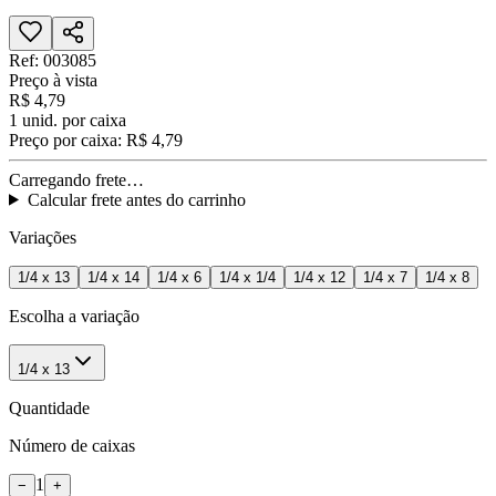
Ref:
003085
Preço à vista
R$ 4,79
1
unid. por caixa
Preço por caixa:
R$ 4,79
Carregando frete…
Calcular frete antes do carrinho
Variações
1/4 x 13
1/4 x 14
1/4 x 6
1/4 x 1/4
1/4 x 12
1/4 x 7
1/4 x 8
Escolha a variação
1/4 x 13
Quantidade
Número de caixas
1
−
+