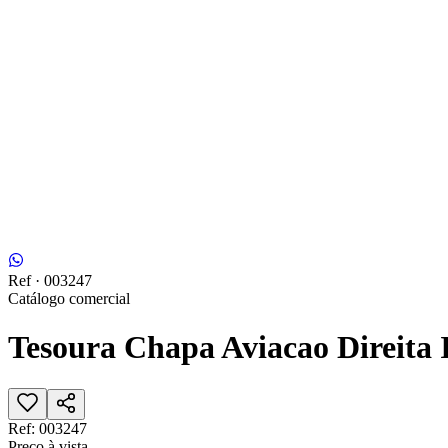
Ref ·
003247
Catálogo comercial
Tesoura Chapa Aviacao Direita 
Ref:
003247
Preço à vista