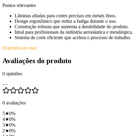
Pontos relevantes
Lâminas afiadas para cortes precisos em metais finos.
Design ergonômico que reduz a fadiga durante o uso.
Construção robusta que aumenta a durabilidade do produto.
Ideal para profissionais da indústria aeronáutica e metalúrgica.
Sistema de corte eficiente que acelera o processo de trabalho.
Experiências reais
Avaliações do produto
0
opiniões
—
0
avaliações
5
★
0
%
4
★
0
%
3
★
0
%
2
★
0
%