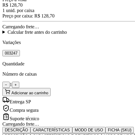
R$ 128,70
1
unid. por caixa
Preço por caixa:
R$ 128,70
Carregando frete…
Calcular frete antes do carrinho
Variações
003247
Quantidade
Número de caixas
1
−
+
Adicionar ao carrinho
Entrega SP
Compra segura
Suporte técnico
Carregando frete…
DESCRIÇÃO
CARACTERÍSTICAS
MODO DE USO
FICHA (SKU)