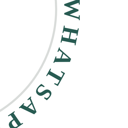
HATSAPP •