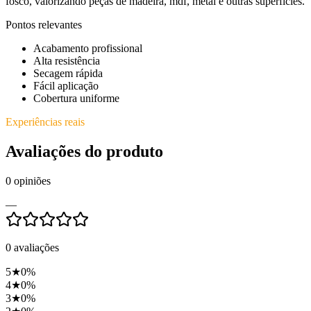
fosco, valorizando peças de madeira, mdf, metal e outras superfícies.
Pontos relevantes
Acabamento profissional
Alta resistência
Secagem rápida
Fácil aplicação
Cobertura uniforme
Experiências reais
Avaliações do produto
0
opiniões
—
0
avaliações
5
★
0
%
4
★
0
%
3
★
0
%