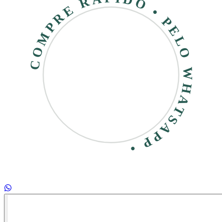
COMPRE RÁPIDO • PELO WHATSAPP •