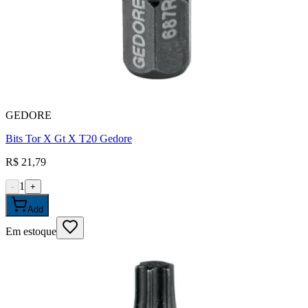
GEDORE
Bits Tor X Gt X T20 Gedore
R$ 21,79
1
-
+
Add
Em estoque