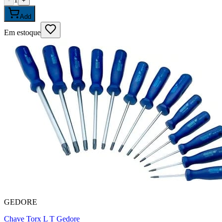
-
+
Add
Em estoque
GEDORE
Chave Torx L T Gedore