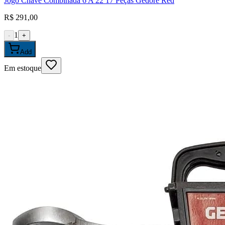
Jogo Chave Combinada 6 A 22 17 Peças Gedore Red
R$ 291,00
1
-
+
Add
Em estoque