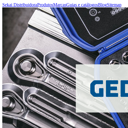
Sekai Distribuidora
Produtos
Marcas
Guias e catálogos
Blog
Sitemap